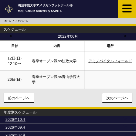
明治学院大学アメリカンフットボール部
Meiji Gakuin University SAINTS
ホーム
スケジュール
スケジュール
<
>
2022年06月
日付
内容
場所
12日(
日
)
春季オープン戦 vs法政大学
アミノバイタルフィールド
12:10〜
春季オープン戦 vs青山学院大
26日(
日
)
学
前のページへ
次のページヘ
年度別スケジュール
>
2026年10月
>
2026年09月
>
2026年07月