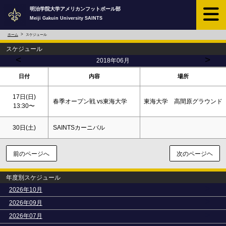
明治学院大学アメリカンフットボール部
Meiji Gakuin University SAINTS
ホーム
スケジュール
スケジュール
<
>
2018年06月
日付
内容
場所
17日(
日
)
春季オープン戦 vs東海大学
東海大学 高間原グラウンド
13:30〜
30日(
土
)
SAINTSカーニバル
前のページへ
次のページヘ
年度別スケジュール
>
2026年10月
>
2026年09月
>
2026年07月